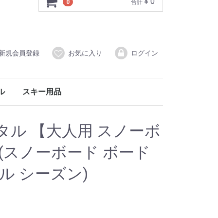
¥ 0
0
合計
新規会員登録
お気に入り
ログイン
ル
スキー用品
ジュニア用スノーボードセット（ボード・ブーツ・バインディング）
一般用スノーボードセット（ボード・ブーツ・バインディング）
Snowfeet
STOLT BOOT SKI
タル 【大人用 スノーボ
(スノーボード ボード
ル シーズン)