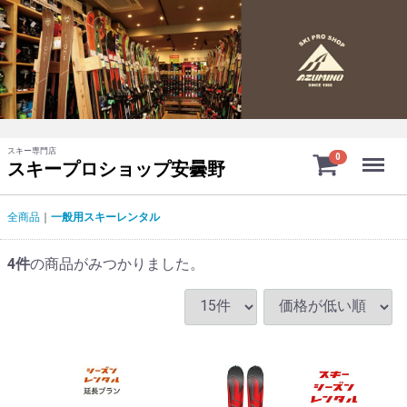
スキー専門店
Menu
0
スキープロショップ安曇野
全商品
一般用スキーレンタル
4
件
の商品がみつかりました。